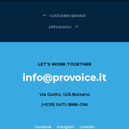
CUSTOMER SERVICE
OFFICE4YOU
LET’S WORK TOGETHER
info@provoice.it
Via Giotto, 12/A Bolzano
(+039) 0471-1888-096
Facebook
Instagram
Linkedin